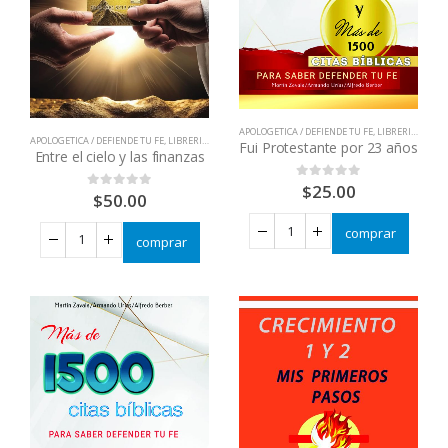
APOLOGETICA / DEFIENDE TU FE
,
LIBRERIA CATOLICA
APOLOGETICA / DEFIENDE TU FE
,
LIBRERIA CATOLICA
,
LIBROS QUE CAMBIAN VIDAS
Fui Protestante por 23 años
Entre el cielo y las finanzas
$
25.00
0
out of 5
$
50.00
0
out of 5
comprar
comprar