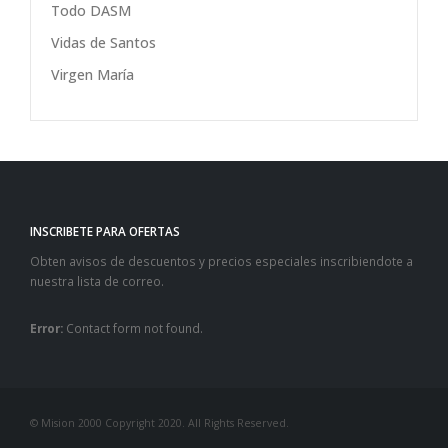
Todo DASM
Vidas de Santos
Virgen María
INSCRIBETE PARA OFERTAS
Obten avisos de descuentos y precios especiales inscribiendote a
nuestra lista de correo.
Error:
Contact form not found.
© Mision 2000 Copyright 2020. All Rights Reserved.