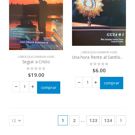
LIBROS QUE CAMBIAN VIDAS
Una hora frente al Santísimo
LIBROS QUE CAMBIAN VIDAS
Seguir a Cristo
$
6.00
0
out of 5
$
19.00
0
out of 5
comprar
comprar
…
1
2
123
124