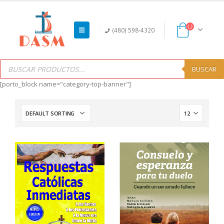
(480) 598-4320
Products
search
BUSCAR
[porto_block name="category-top-banner"]