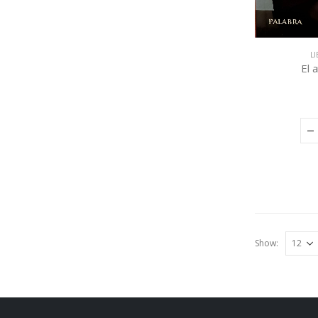
L
El 
Show: