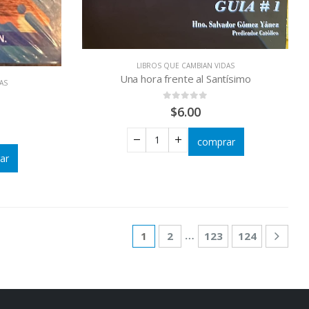
LIBROS QUE CAMBIAN VIDAS
Una hora frente al Santísimo
AS
0
out of 5
$
6.00
comprar
ar
…
1
2
123
124