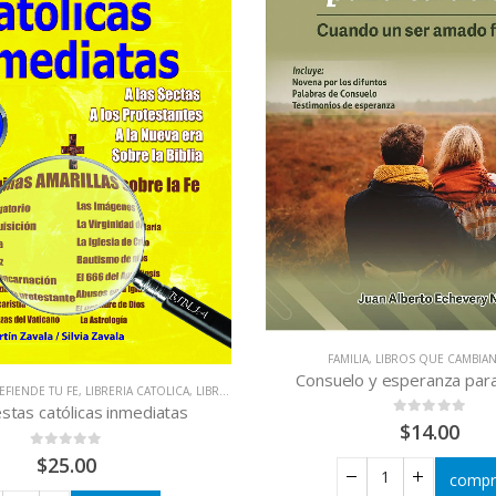
FAMILIA
,
LIBROS QUE CAMBIAN
Consuelo y esperanza para
EFIENDE TU FE
,
LIBRERIA CATOLICA
,
LIBROS QUE CAMBIAN VIDAS
tas católicas inmediatas
0
out of 5
$
14.00
0
out of 5
$
25.00
compr