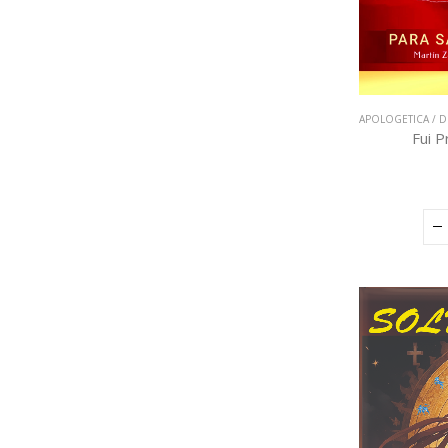
APOLOGETICA / D
Fui P