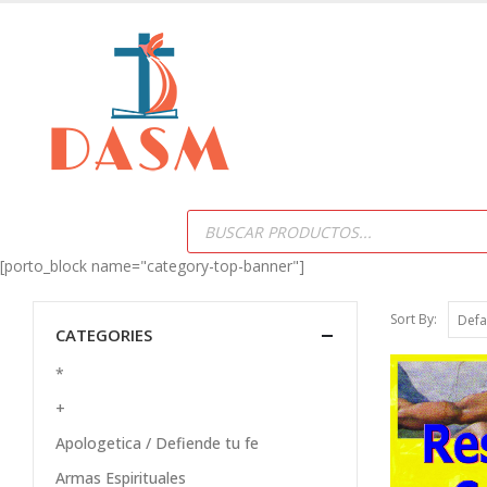
Products
search
[porto_block name="category-top-banner"]
Sort By:
CATEGORIES
*
+
Apologetica / Defiende tu fe
Armas Espirituales