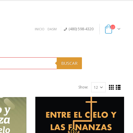
(480) 598-4320
INICIO
DASM
BUSCAR
Show: