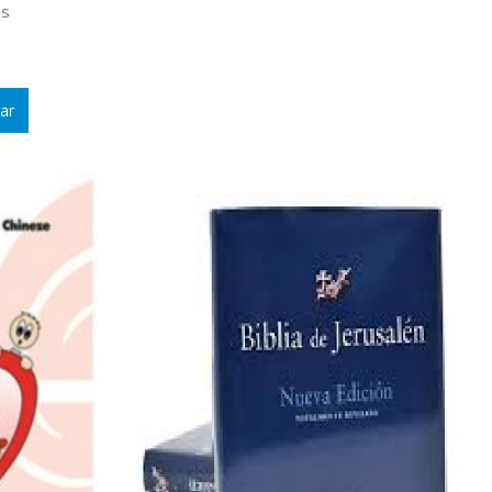
os
ar