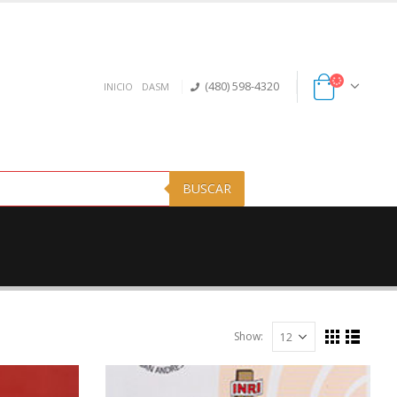
(480) 598-4320
INICIO
DASM
BUSCAR
Show: