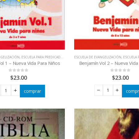
ESCUELA DE EVANGELIZACIÓN
,
ESCUELA PA
NGELIZACIÓN
,
ESCUELA PARA PREDICADORES
,
EVANGELIZACIÓN - RENOVACIÓN
Benjamín Vol 2 – Nueva Vida
ol 1 – Nueva Vida Para Niños
0
out of 5
0
out of 5
$
23.00
$
23.00
compr
comprar