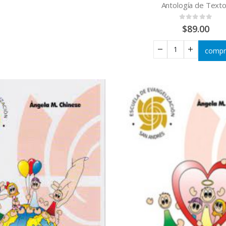
Antología de Text
0
out of 5
$
89.00
compr