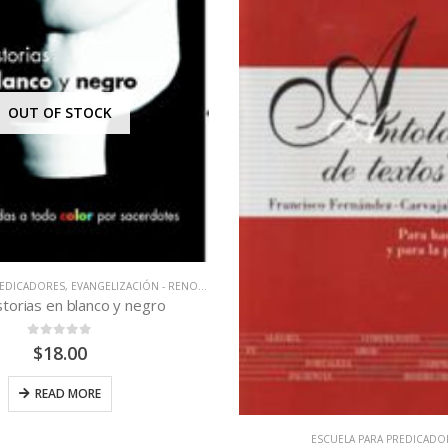
OUT OF STOCK
REDICADORES
,
EVANGELIZACIÓN - RENOVACIÓN
,
LIBROS QUE CAMBIAN VIDAS
storias en blanco y negro
0
out of 5
$
18.00
READ MORE
ESCUELA PARA PREDICADO