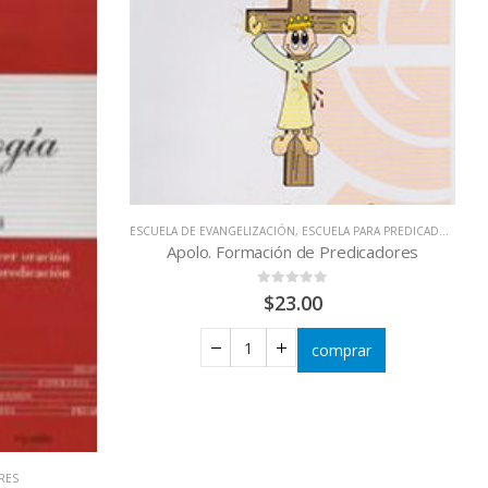
ESCUELA DE EVANGELIZACIÓN
,
ESCUELA PARA PREDICADORES
,
E
Apolo. Formación de Predicadores
0
out of 5
$
23.00
comprar
RES