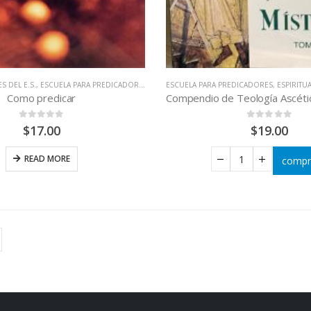
S DEL E.S.
,
ESCUELA PARA PREDICADORES
,
LIBROS QUE CAMBIAN VIDAS
ESCUELA PARA PREDICADORES
,
ESPIRITU
Como predicar
0
out of 5
0
out of 5
$
17.00
$
19.00
READ MORE
compr