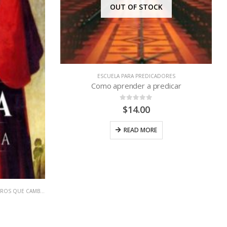
OUT OF STOCK
ESCUELA PARA PREDICADORES
Como aprender a predicar
0
out of 5
$
14.00
READ MORE
ROS QUE CAMBIAN VIDAS