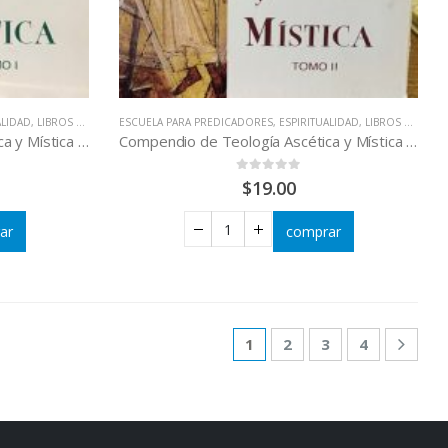
ALIDAD
,
LIBROS QUE CAMBIAN VIDAS
ESCUELA PARA PREDICADORES
,
TEOLOGÍA
,
ESPIRITUALIDAD
,
LIBROS QUE CAMBIAN VIDAS
Compendio de Teología Ascética y Mística Tomo I
Compendio de Teología Ascética y Mística Tomo II
0
out of 5
$
19.00
ar
comprar
1
2
3
4