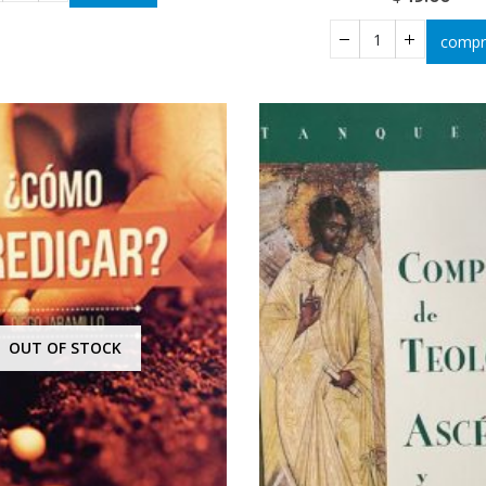
compr
OUT OF STOCK