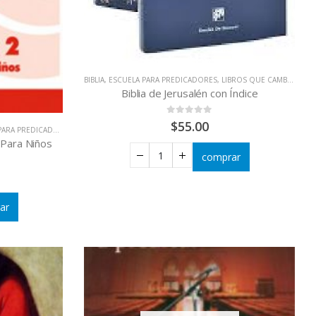
BIBLIA
,
ESCUELA PARA PREDICADORES
,
LIBROS QUE CAMBIAN VIDAS
Biblia de Jerusalén con Índice
0
out of 5
$
55.00
RA PREDICADORES
,
EVANGELIZACIÓN - RENOVACIÓN
 Para Niños
comprar
ar