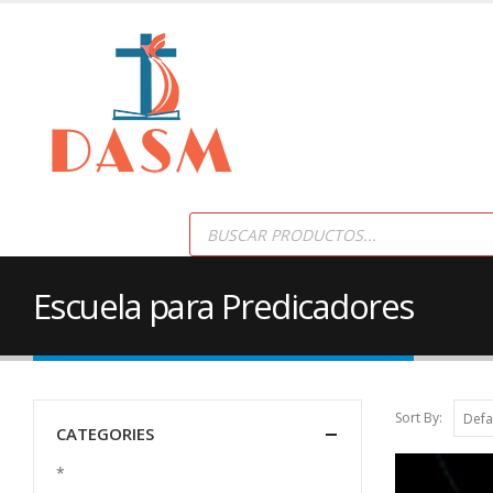
Products
search
Escuela para Predicadores
Sort By:
CATEGORIES
*