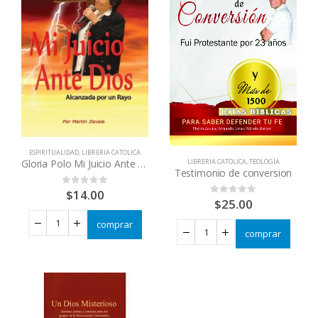
ESPIRITUALIDAD
,
LIBRERIA CATOLICA
LIBRERIA CATOLICA
,
TEOLOGÍA
Gloria Polo Mi Juicio Ante Dios
Testimonio de conversion
$
14.00
0
out of 5
$
25.00
0
out of 5
comprar
comprar