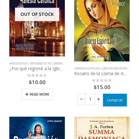
OUT OF STOCK
APOLOGETICA / DEFIENDE TU FE
,
LIBRERIA CATOLICA
,
LIBROS QUE CAMBIAN VIDAS
¿Por qué regresé a la Iglesia Católica?
LIBRERIA CATOLICA
,
LIBRITOS DEVOCIONALES
,
LI
Rosario de la Llama de Amor
$
10.00
0
out of 5
$
15.00
0
out of 5
READ MORE
comprar