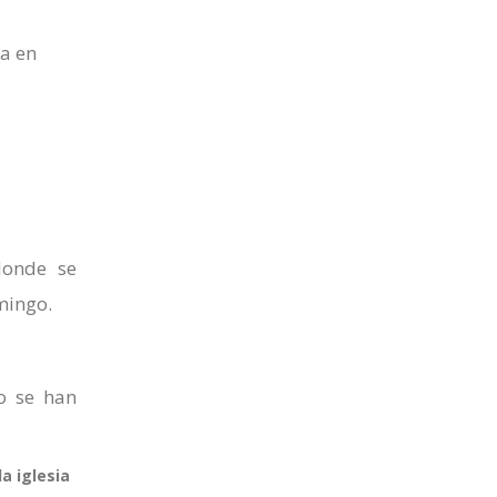
ra en
donde se
mingo.
no se han
a iglesia