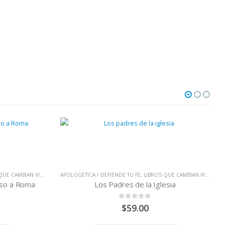
UE CAMBIAN VIDAS
APOLOGETICA / DEFIENDE TU FE
,
LIBROS QUE CAMBIAN VIDAS
eso a Roma
Los Padres de la Iglesia
0
out of 5
$
59.00