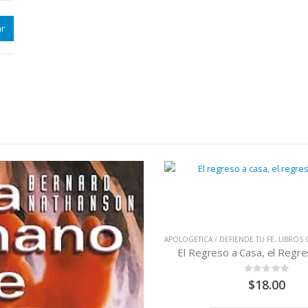
r
APOLOGETICA / DEFIENDE TU FE
,
LIBROS Q
El Regreso a Casa, el Regr
0
out of 5
$
18.00