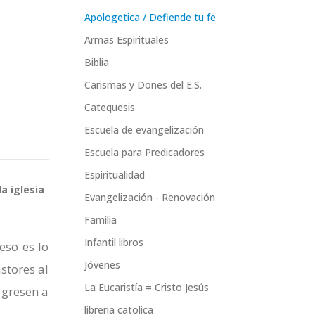
Apologetica / Defiende tu fe
Armas Espirituales
Biblia
Carismas y Dones del E.S.
Catequesis
Escuela de evangelización
Escuela para Predicadores
Espiritualidad
a iglesia
Evangelización - Renovación
Familia
Infantil libros
eso es lo
Jóvenes
stores al
La Eucaristía = Cristo Jesús
egresen a
libreria catolica