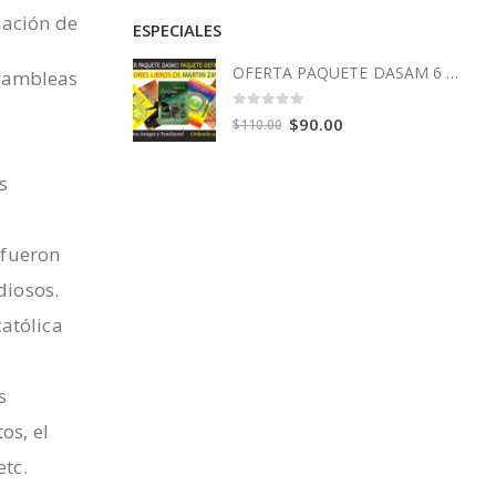
iación de
ESPECIALES
OFERTA PAQUETE DASAM 6 Libros
Asambleas
0
out of 5
Original
Current
$
90.00
$
110.00
price
price
was:
is:
s
$110.00.
$90.00.
s fueron
diosos.
atólica
s
os, el
etc.