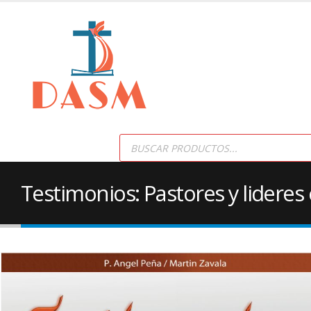
Products
search
Testimonios: Pastores y lideres c