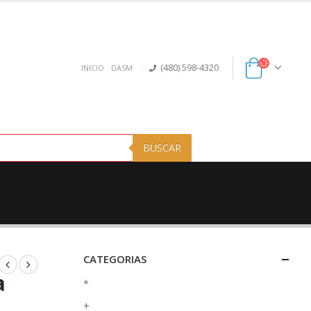
(480) 598-4320
INICIO
DASM
BUSCAR
CATEGORIAS
a
*
+