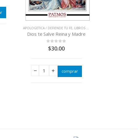
r
APOLOGETICA / DEFIENDE TU FE
,
LIBROS QUE CAMBIAN VIDAS
,
VIRGEN MA
Dios te Salve Reina y Madre
0
out of 5
$
30.00
comprar