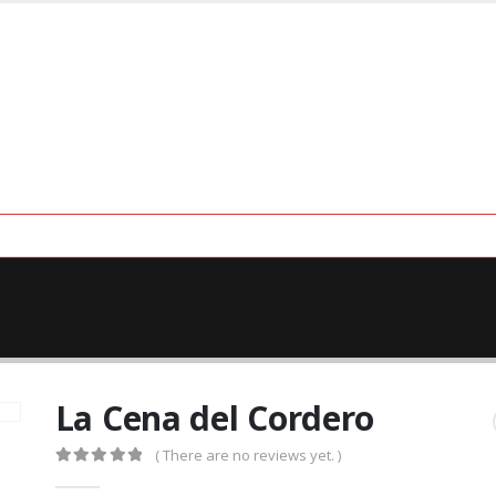
La Cena del Cordero
( There are no reviews yet. )
0
out of 5