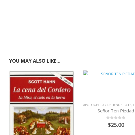
YOU MAY ALSO LIKE…
APOLOGETICA / DEFIENDE TU FE
,
LIB
Señor Ten Piedad
0
out of 5
$
25.00