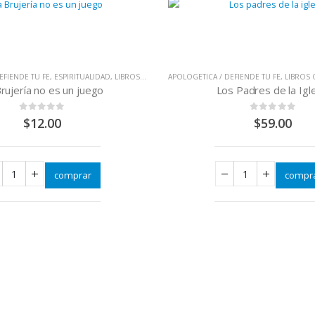
EFIENDE TU FE
,
ESPIRITUALIDAD
,
LIBROS QUE CAMBIAN VIDAS
APOLOGETICA / DEFIENDE TU FE
,
LIBROS Q
rujería no es un juego
Los Padres de la Igl
0
out of 5
0
out of 5
$
12.00
$
59.00
comprar
compr