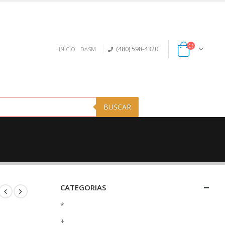
(480) 598-4320
INICIO
DASM
BUSCAR
CATEGORIAS
*
+