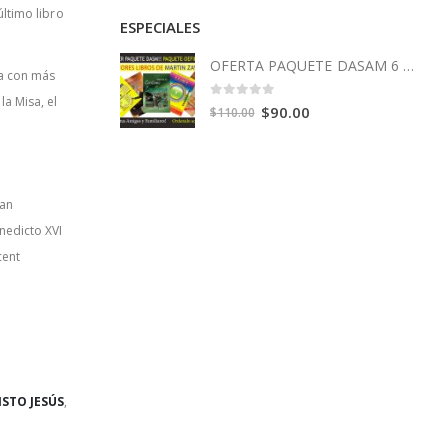
último libro
ESPECIALES
OFERTA PAQUETE DASAM 6 Libros
la con más
la Misa, el
0
out of 5
Original
Current
$
90.00
$
110.00
price
price
was:
is:
$110.00.
$90.00.
can
nedicto XVI
cent
ISTO JESÚS
,