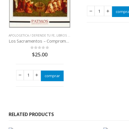
compra
APOLOGETICA / DEFIENDE TU FE
,
LIBROS QUE CAMBIAN VIDAS
Los Sacramentos – Comprometidos con Dios
0
out of 5
$
25.00
comprar
RELATED PRODUCTS