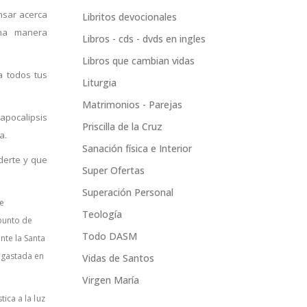
nsar acerca
Libritos devocionales
una manera
Libros - cds - dvds en ingles
Libros que cambian vidas
a todos tus
Liturgia
Matrimonios - Parejas
 apocalipsis
Priscilla de la Cruz
a.
Sanación física e Interior
derte y que
Super Ofertas
Superación Personal
de
Teología
 punto de
Todo DASM
nte la Santa
engastada en
Vidas de Santos
Virgen María
tica a la luz