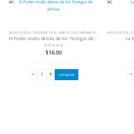
APOLOGETICA / DEFIENDE TU FE
,
LIBROS QUE CAMBIAN VIDAS
APOLOGETICA / D
El Poder oculto detrás de los Testigos de Jehová
La B
0
out of 5
$
16.00
comprar