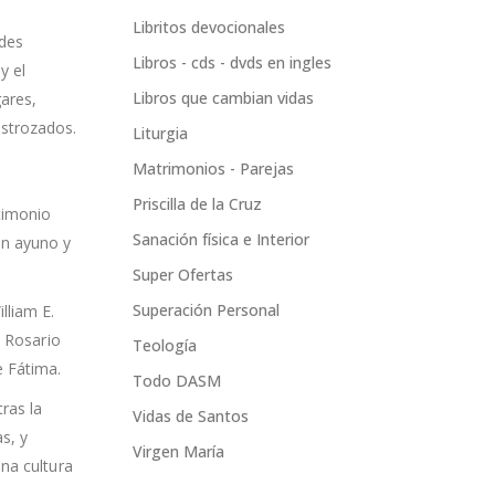
Libritos devocionales
edes
Libros - cds - dvds en ingles
y el
Libros que cambian vidas
ares,
estrozados.
Liturgia
Matrimonios - Parejas
Priscilla de la Cruz
stimonio
Sanación física e Interior
en ayuno y
Super Ofertas
Superación Personal
lliam E.
l Rosario
Teología
e Fátima.
Todo DASM
ras la
Vidas de Santos
s, y
Virgen María
na cultura