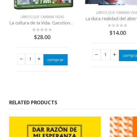
LIBROS QUE CAMBIAN VID
LIBROS QUE CAMBIAN VIDAS
La dura realidad del abo
La cultura de la Vida. Cuestiones de Bioética dvds provida
0
out of 5
$
14.00
0
out of 5
$
28.00
compra
comprar
RELATED PRODUCTS