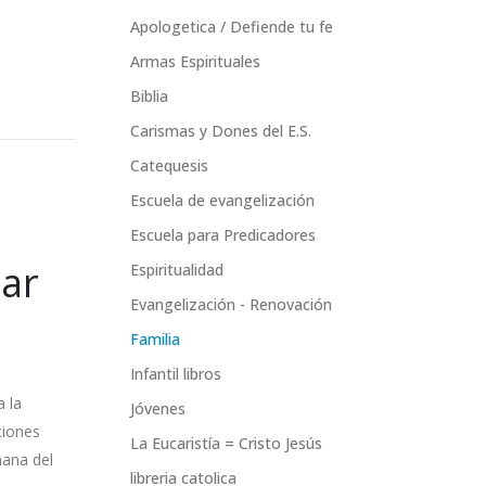
Apologetica / Defiende tu fe
Armas Espirituales
Biblia
Carismas y Dones del E.S.
Catequesis
Escuela de evangelización
Escuela para Predicadores
zar
Espiritualidad
Evangelización - Renovación
Familia
Infantil libros
a la
Jóvenes
ciones
La Eucaristía = Cristo Jesús
mana del
libreria catolica