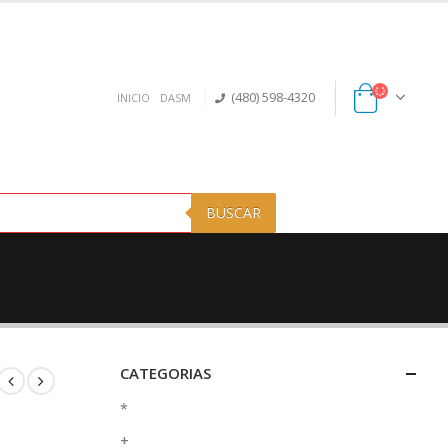
(480) 598-4320
INICIO
DASM
BUSCAR
CATEGORIAS
*
+