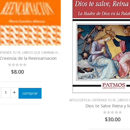
EFIENDE TU FE
,
LIBROS QUE CAMBIAN VIDAS
 Creencia de la Reencarnacion
0
out of 5
$
8.00
comprar
APOLOGETICA / DEFIENDE TU FE
,
LIBROS Q
Dios te Salve Reina y 
0
out of 5
$
30.00