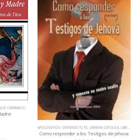
UE CAMBIAN VIDAS
,
VIRGEN MARÍA
Madre
APOLOGETICA / DEFIENDE TU FE
,
LIBRERIA CATOLICA
,
LIBROS QUE CAMBIAN VIDAS
Como responder a los Testigos de Jehova