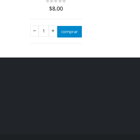
0
out of 5
$
8.00
comprar