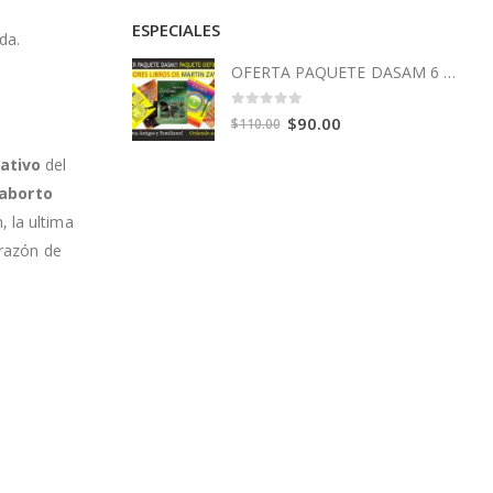
ESPECIALES
da.
OFERTA PAQUETE DASAM 6 Libros
0
out of 5
Original
Current
$
90.00
$
110.00
price
price
cativo
del
was:
is:
 aborto
$110.00.
$90.00.
 la ultima
orazón de