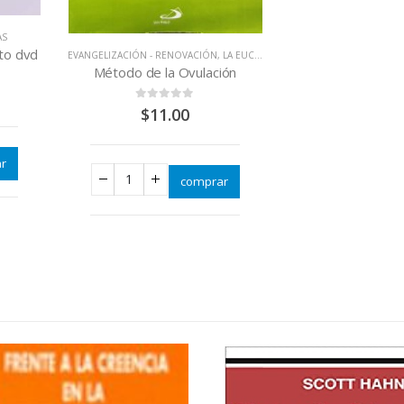
AS
rto dvd
EVANGELIZACIÓN - RENOVACIÓN
,
LA EUCARISTÍA = CRISTO JESÚS
,
LIBROS 
Método de la Ovulación
0
out of 5
$
11.00
r
comprar