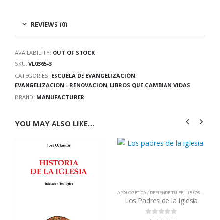
REVIEWS (0)
AVAILABILITY:
OUT OF STOCK
SKU:
VL0365-3
CATEGORIES:
ESCUELA DE EVANGELIZACIÓN
,
EVANGELIZACIÓN - RENOVACIÓN
,
LIBROS QUE CAMBIAN VIDAS
BRAND:
MANUFACTURER
YOU MAY ALSO LIKE…
APOLOGETICA / DEFIENDE TU FE
,
LIBROS QUE CAMBIAN VIDAS
Los Padres de la Iglesia
0
out of 5