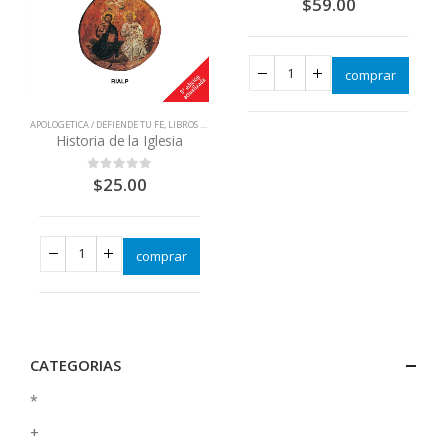
$
59.00
comprar
APOLOGETICA / DEFIENDE TU FE
,
LIBROS QUE CAMBIAN VIDAS
Historia de la Iglesia
$
25.00
0
out of 5
comprar
CATEGORIAS
*
+