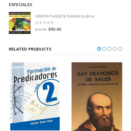
ESPECIALES
OFERTA PAQUETE DASAM 6 Libros
0
out of 5
Original
Current
$
90.00
$
110.00
price
price
was:
is:
RELATED PRODUCTS
$110.00.
$90.00.