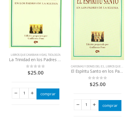
,
LIBROS QUE CAMBIAN VIDAS
,
TEOLOGÍA
LIBROS QUE CAMBIAN VIDAS
,
TEOLOGÍA
La Trinidad en los Padres de la Iglesia
CARISMAS Y DONES DEL E.S.
,
LIBROS QUE CAMBIAN VIDAS
El Espíritu Santo en los Padres de la Iglesia
$
25.00
0
out of 5
$
25.00
0
out of 5
comprar
comprar