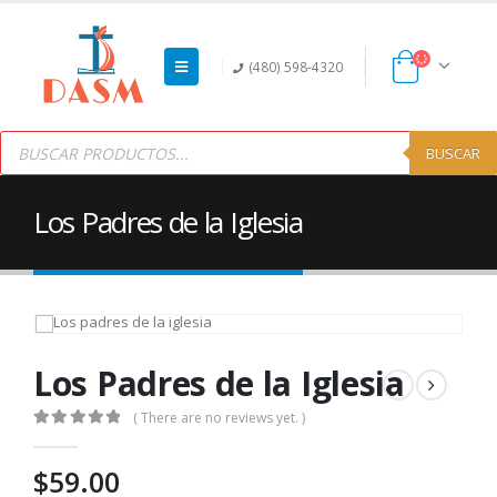
(480) 598-4320
Products
search
BUSCAR
Los Padres de la Iglesia
Los Padres de la Iglesia
( There are no reviews yet. )
0
out of 5
$
59.00