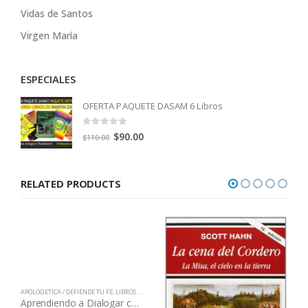
Vidas de Santos
Virgen María
ESPECIALES
OFERTA PAQUETE DASAM 6 Libros
0
out of 5
Original
Current
$
90.00
$
110.00
price
price
was:
is:
RELATED PRODUCTS
$110.00.
$90.00.
APOLOGETICA / DEFIENDE TU FE
,
LIBROS QUE CAMBIAN VIDAS
,
LIBROS QUE CAMBIAN VIDAS
Aprendiendo a Dialogar con las Sectas