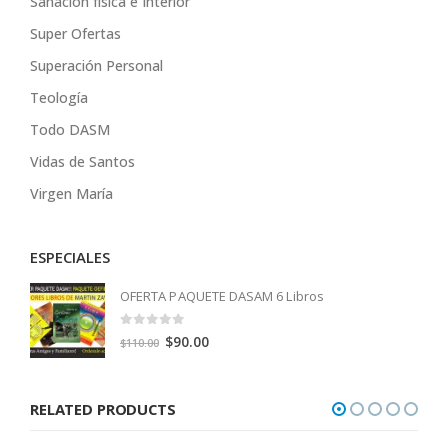
Sanación física e Interior
Super Ofertas
Superación Personal
Teología
Todo DASM
Vidas de Santos
Virgen María
ESPECIALES
OFERTA PAQUETE DASAM 6 Libros
0
out of 5
Original
Current
$
90.00
$
110.00
price
price
was:
is:
RELATED PRODUCTS
$110.00.
$90.00.