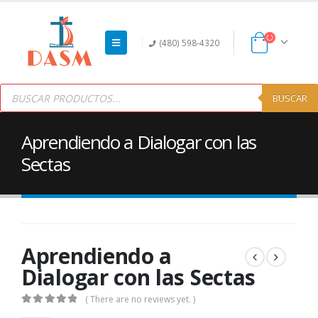
(480) 598-4320
Products
search
BUSCAR
Aprendiendo a Dialogar con las
Sectas
Aprendiendo a
Dialogar con las Sectas
( There are no reviews yet. )
0
out of 5