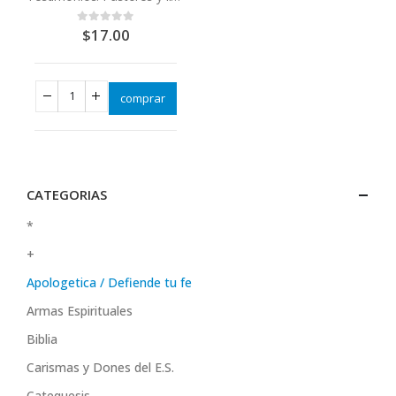
$
17.00
0
out of 5
comprar
CATEGORIAS
*
+
Apologetica / Defiende tu fe
Armas Espirituales
Biblia
Carismas y Dones del E.S.
Catequesis