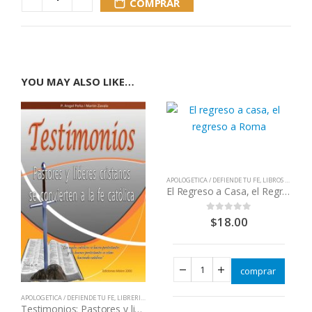
COMPRAR
YOU MAY ALSO LIKE…
APOLOGETICA / DEFIENDE TU FE
,
LIBROS QUE CAMBIAN VIDAS
El Regreso a Casa, el Regreso a Roma
$
18.00
0
out of 5
comprar
APOLOGETICA / DEFIENDE TU FE
,
LIBRERIA CATOLICA
,
LIBROS QUE CAMBIAN VIDAS
Testimonios: Pastores y lideres cristianos regresan a la iglesia