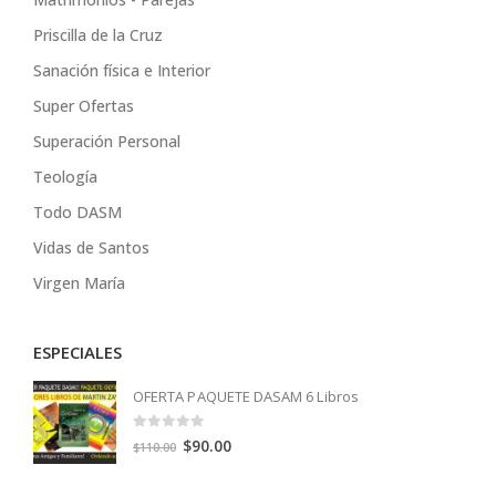
Priscilla de la Cruz
Sanación física e Interior
Super Ofertas
Superación Personal
Teología
Todo DASM
Vidas de Santos
Virgen María
ESPECIALES
OFERTA PAQUETE DASAM 6 Libros
0
out of 5
Original
Current
$
90.00
$
110.00
price
price