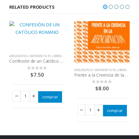
was:
is:
RELATED PRODUCTS
$110.00.
$90.00.
APOLOGETICA / DEFIENDE TU FE
,
LIBROS QUE CAMBIAN VIDAS
Confesión de un Católico Romano
APOLOGETICA / DEFIENDE TU FE
,
LIBROS QUE CAMBIAN VIDAS
$
7.50
0
out of 5
Frente a la Creencia de la Reencarnacion
$
8.00
0
out of 5
comprar
comprar