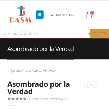
(480) 598-4320
Products
search
BUSCAR
Asombrado por la Verdad
Asombrado por la
Verdad
( There are no reviews yet. )
0
out of 5