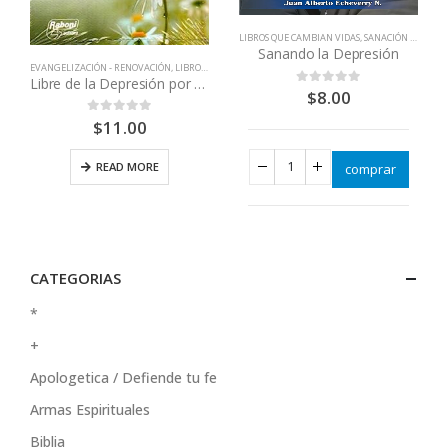
,
SANACIÓN FÍSICA E INTERIOR
LIBROS QUE CAMBIAN VIDAS
,
SANACIÓN FÍSICA E INTERIOR
Sanando la Depresión
EVANGELIZACIÓN - RENOVACIÓN
,
LIBROS QUE CAMBIAN VIDAS
Libre de la Depresión por el Poder de Dios
$
8.00
0
out of 5
$
11.00
0
out of 5
READ MORE
comprar
CATEGORIAS
*
+
Apologetica / Defiende tu fe
Armas Espirituales
Biblia